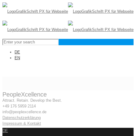
DE
EN
PeopleXcellence
Attract. Retain. Develop the Best.
+49 176 5959 2114
info@peoplexcellence.de
Datenschutzerklärung
Impressum & Kontakt
DE