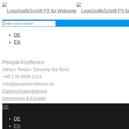
DE
EN
PeopleXcellence
Attract. Retain. Develop the Best.
+49 176 5959 2114
info@peoplexcellence.de
Datenschutzerklärung
Impressum & Kontakt
DE
DE
EN